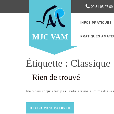
Skip
09 51 95 27 09
to
content
INFOS PRATIQUES
MJC VAM
PRATIQUES AMATE
Étiquette :
Classique
Rien de trouvé
Ne vous inquiétez pas, cela arrive aux meilleur
Retour
Retour vers l’accueil
vers