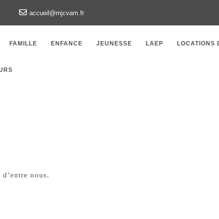
accueil@mjcvam.fr
FAMILLE
ENFANCE
JEUNESSE
LAEP
LOCATIONS 
URS
s d’entre nous.