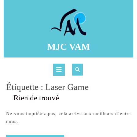
Skip
to
content
MJC VAM
Open
Button
Étiquette :
Laser Game
Rien de trouvé
Ne vous inquiétez pas, cela arrive aux meilleurs d’entre
nous.