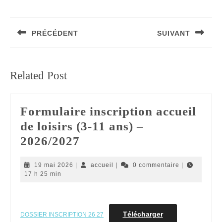
Navigation
de
PRÉCÉDENT
SUIVANT
l’article
Article
Article
précédent
suivant
:
:
Related Post
Formulaire inscription accueil
de loisirs (3-11 ans) –
Formulaire
2026/2027
inscription
19
accueil
19 mai 2026
|
accueil
|
0 commentaire
|
accueil
mai
17 h 25 min
de
2026
loisirs
(3-
Télécharger
DOSSIER INSCRIPTION 26 27