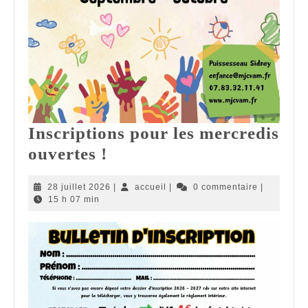
Inscriptions pour les mercredis
Inscriptions
ouvertes !
pour
28
accueil
28 juillet 2026
|
accueil
|
0 commentaire
|
les
juillet
15 h 07 min
mercredis
2026
ouvertes
!