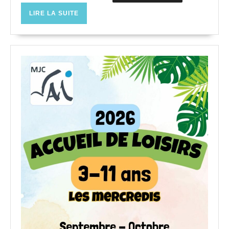
11
LIRE
LIRE LA SUITE
ans)
LA
SUITE
–
2026/2027