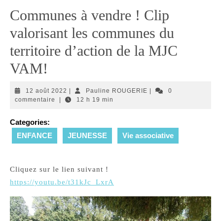
Communes à vendre ! Clip
valorisant les communes du
territoire d’action de la MJC
VAM!
12
Pauline
12 août 2022
|
Pauline ROUGERIE
|
0
août
ROUGERIE
commentaire
|
12 h 19 min
2022
Categories:
ENFANCE
JEUNESSE
Vie associative
Cliquez sur le lien suivant !
https://youtu.be/t31kJc_LxrA