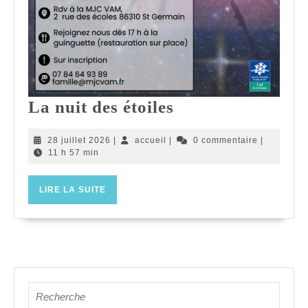
La
La nuit des étoiles
nuit
28
accueil
28 juillet 2026
|
accueil
|
0 commentaire
|
des
juillet
11 h 57 min
étoiles
2026
LIRE
LIRE LA SUITE
LA
SUITE
Search
for: