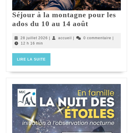
Séjour à la montagne pour les
Séjour
ados du 10 au 14 août
à
28
accueil
28 juillet 2026
|
accueil
|
0 commentaire
|
la
juillet
12 h 16 min
montagne
2026
pour
LIRE
LIRE LA SUITE
LA
les
SUITE
ados
du
10
au
14
août