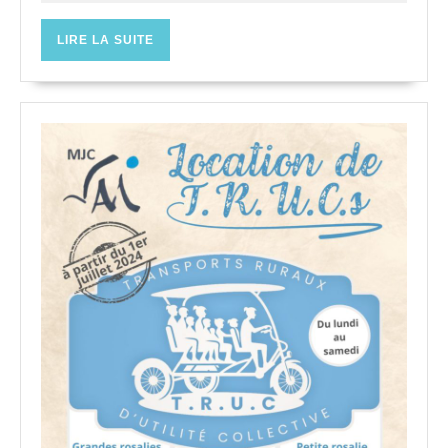
étoiles
2026
LIRE
LIRE LA SUITE
LA
SUITE