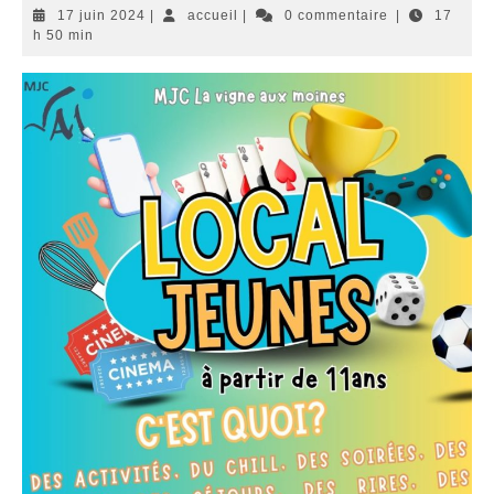
17
accueil
17 juin 2024
|
accueil
|
0 commentaire
|
17
juin
h 50 min
2024