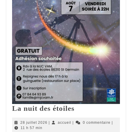
La
La nuit des étoiles
nuit
28
accueil
28 juillet 2026
|
accueil
|
0 commentaire
|
des
juillet
11 h 57 min