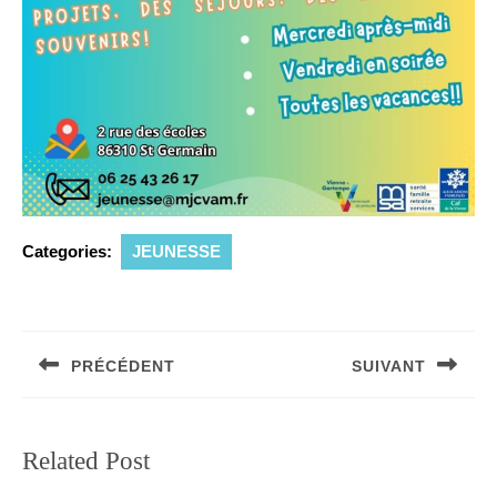
Categories:
JEUNESSE
Navigation
de
PRÉCÉDENT
SUIVANT
l’article
Article
Article
précédent
suivant
:
:
Related Post