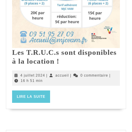
Les T.R.U.C.s sont disponibles
Les
à la location !
T.R.U.C.s
4
accueil
4 juillet 2024
|
accueil
|
0 commentaire
|
sont
juillet
16 h 51 min
disponibles
2024
à
LIRE
LIRE LA SUITE
LA
la
SUITE
location
!