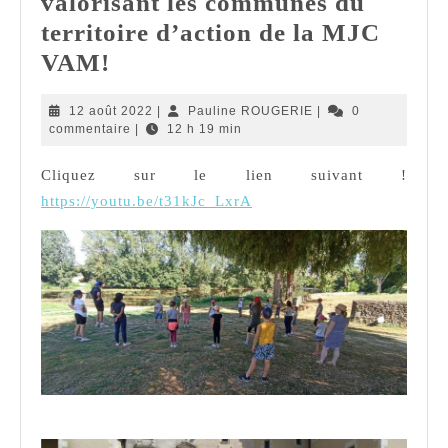
valorisant les communes du
6
territoire d’action de la MJC
ans
Communes
VAM!
à
12
Pauline
12 août 2022
|
Pauline ROUGERIE
|
0
vendre
août
ROUGERIE
commentaire
|
12 h 19 min
!
2022
Cliquez sur le lien suivant !
Clip
https://youtu.be/t31kJc_LxrA
valorisant
les
communes
du
territoire
d’action
de
L’équipe en pleine préparation le premier jour avec Lori
la