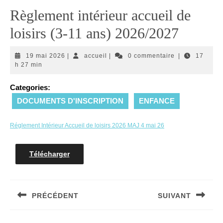
Règlement intérieur accueil de
loisirs (3-11 ans) 2026/2027
19
accueil
19 mai 2026
|
accueil
|
0 commentaire
|
17
mai
h 27 min
2026
Categories:
DOCUMENTS D'INSCRIPTION
ENFANCE
Réglement Intérieur Accueil de loisirs 2026 MAJ 4 mai 26
Télécharger
Navigation
de
PRÉCÉDENT
SUIVANT
l’article
Article
Article
précédent
suivant