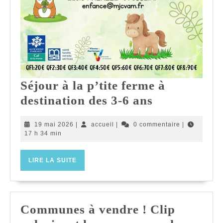
Séjour à la p’tite ferme à
Séjour
destination des 3-6 ans
à
19
accueil
19 mai 2026
|
accueil
|
0 commentaire
|
la
mai
17 h 34 min
p’tite
2026
ferme
LIRE
LIRE LA SUITE
LA
à
SUITE
destination
des
Communes à vendre ! Clip
3-