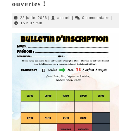
Inscriptions
ouvertes !
pour
28
accueil
28 juillet 2026
|
accueil
|
0 commentaire
|
les
juillet
15 h 07 min
mercredis
2026
ouvertes
!