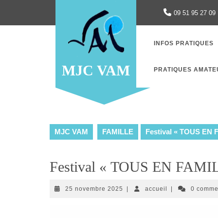
Skip
09 51 95 27 09
to
content
INFOS PRATIQUES
MJC VAM
PRATIQUES AMATE
MJC VAM
FAMILLE
Festival « TOUS EN 
Festival « TOUS EN FAMIL
25
accueil
25 novembre 2025
|
accueil
|
0 comme
novembre
2025