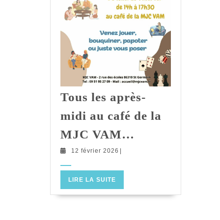
Tous les après-
midi au café de la
Tous
MJC VAM…
les
12
12 février 2026
|
après-
février
2026
midi
LIRE
LIRE LA SUITE
au
LA
SUITE
café
de